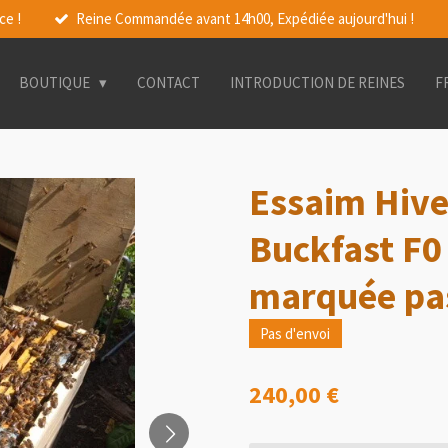
ce !
Reine Commandée avant 14h00, Expédiée aujourd'hui !
BOUTIQUE
CONTACT
INTRODUCTION DE REINES
F
Essaim Hive
Buckfast F0
marquée pas
Pas d'envoi
240,00 €