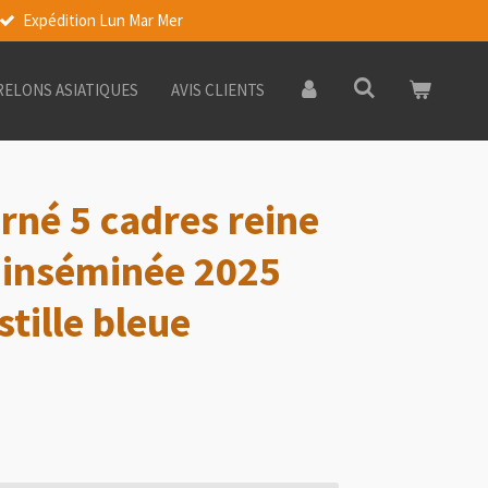
Expédition Lun Mar Mer
RELONS ASIATIQUES
AVIS CLIENTS
rné 5 cadres reine
 inséminée 2025
tille bleue