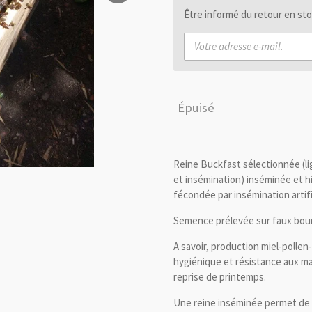
Être informé du retour en sto
Épuisé
Reine Buckfast sélectionnée (li
et insémination) inséminée et h
fécondée par insémination artific
Semence prélevée sur faux bour
A savoir, production miel-pollen
hygiénique et résistance aux ma
reprise de printemps.
Une reine inséminée permet de p